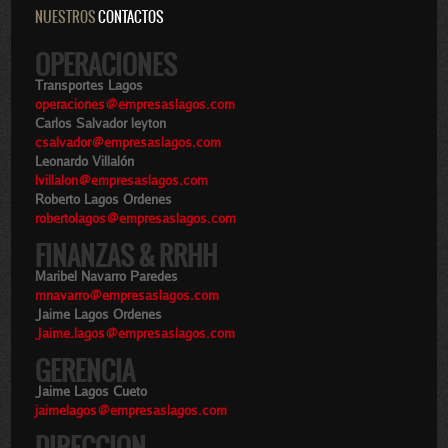
NUESTROS
CONTACTOS
OPERACIONES
Transportes Lagos
operaciones@empresaslagos.com
Carlos Salvador leyton
csalvador@empresaslagos.com
Leonardo Villalón
lvillalon@empresaslagos.com
Roberto Lagos Ordenes
robertolagos@empresaslagos.com
FINANZAS & RRHH
Maribel Navarro Paredes
mnavarro@empresaslagos.com
Jaime Lagos Ordenes
Jaime.lagos@empresaslagos.com
GERENCIA
Jaime Lagos Cueto
jaimelagos@empresaslagos.com