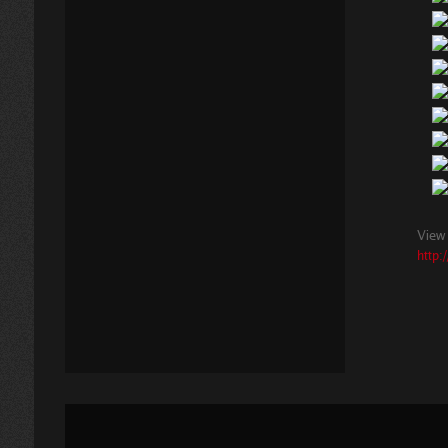
View 
http: