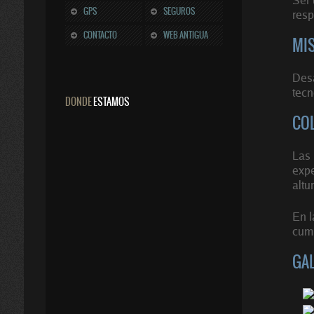
GPS
SEGUROS
resp
CONTACTO
WEB ANTIGUA
MI
Desa
tecn
DONDE
ESTAMOS
CO
Las 
expe
altu
En l
cump
GAL