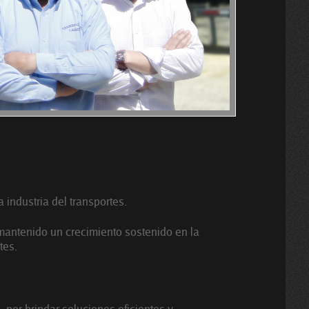
industria del transportes.
antenido un crecimiento sostenido en la
tes.
 por brindar soluciones eficientes y